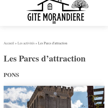
Aller
au
contenu
Accueil
»
Les activités
»
Les Parcs d'attraction
Les Parcs d’attraction
PONS